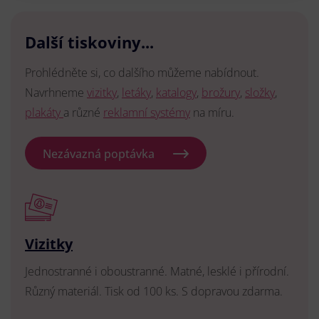
Další tiskoviny...
Prohlédněte si, co dalšího můžeme nabídnout.
Navrhneme
vizitky
,
letáky
,
katalogy
,
brožury
,
složky
,
plakáty
a různé
reklamní systémy
na míru.
Nezávazná poptávka
Vizitky
Jednostranné i oboustranné. Matné, lesklé i přírodní.
Různý materiál. Tisk od 100 ks. S dopravou zdarma.