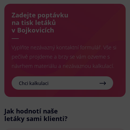
Zadejte poptávku
na tisk letáků
v Bojkovicích
Vyplňte nezávazný kontaktní formulář. Vše si
pečlivě projdeme a brzy se vám ozveme s
návrhem materiálu a nezávaznou kalkulací.
Chci kalkulaci
Jak hodnotí naše
letáky sami klienti?