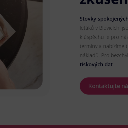
Stovky spokojených
letáků v Blovicích, js
k úspěchu je pro ná
termíny a nabízíme t
nákladů. Pro bezch
tiskových dat
.
Kontaktujte n