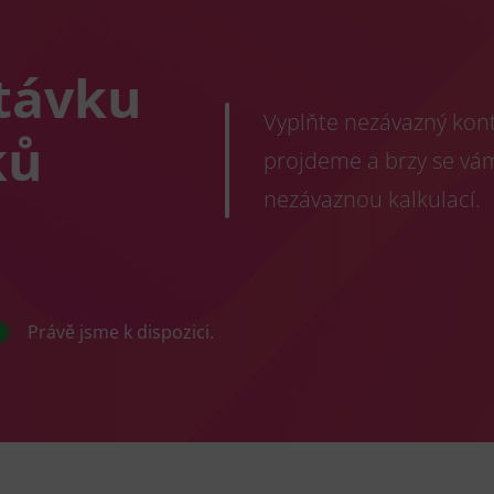
távku
Vyplňte nezávazný konta
ků
projdeme a brzy se vá
nezávaznou kalkulací.
Právě jsme k dispozici.