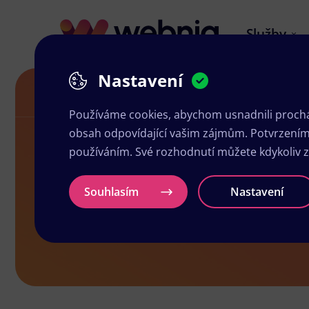
Služby
Nastavení
Letáky v Blovicích
Používáme cookies, abychom usnadnili prochá
obsah odpovídající vašim zájmům. Potvrzením n
používáním. Své rozhodnutí můžete kdykoliv 
Letáky v Blo
Souhlasím
Nastavení