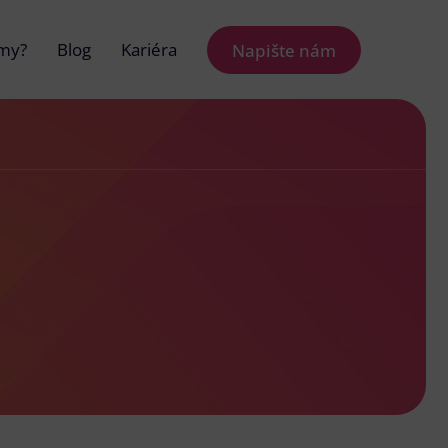
 my?
Blog
Kariéra
Napište nám