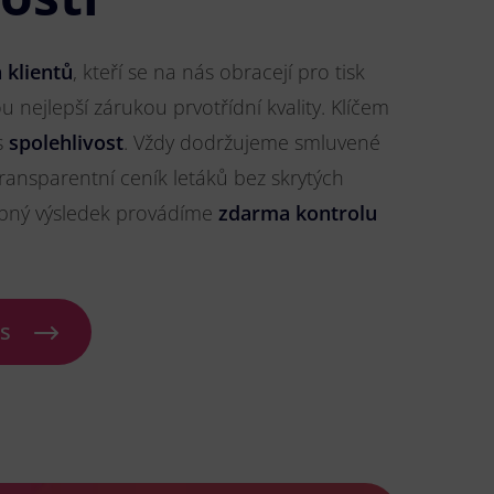
 klientů
, kteří se na nás obracejí pro tisk
ou nejlepší zárukou prvotřídní kvality. Klíčem
s
spolehlivost
. Vždy dodržujeme smluvené
ransparentní ceník letáků bez skrytých
ybný výsledek provádíme
zdarma kontrolu
ás