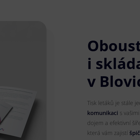
Obous
i sklád
v Blovi
Tisk letáků je stále 
komunikaci
s vašimi
dojem a efektivní ší
která vám zajistí
špi