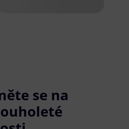
něte se na
louholeté
osti