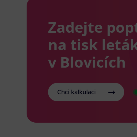
Zadejte pop
na tisk letá
v Blovicích
Chci kalkulaci