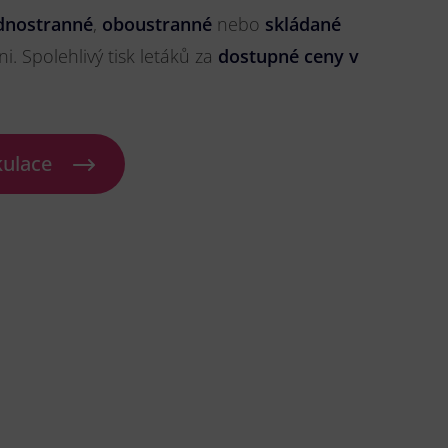
dnostranné
,
oboustranné
nebo
skládané
ni. Spolehlivý tisk letáků za
dostupné ceny v
kulace