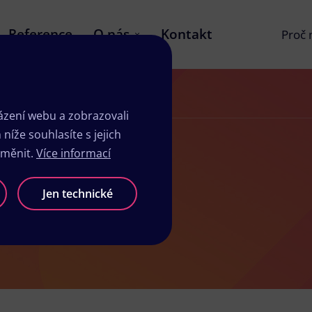
Reference
O nás
Kontakt
Proč
zení webu a zobrazovali
íže souhlasíte s jejich
změnit.
Více informací
vicích
Jen technické