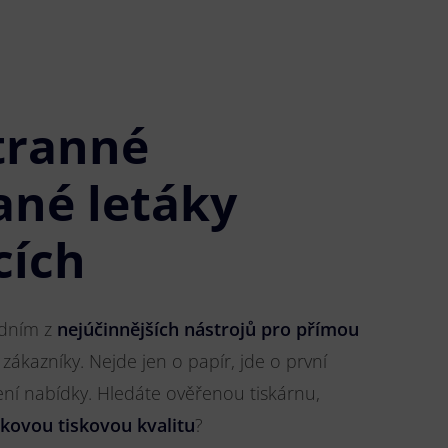
tranné
ané letáky
cích
jedním z
nejúčinnějších nástrojů pro přímou
 zákazníky. Nejde jen o papír, jde o první
ření nabídky. Hledáte ověřenou tiskárnu,
čkovou tiskovou kvalitu
?