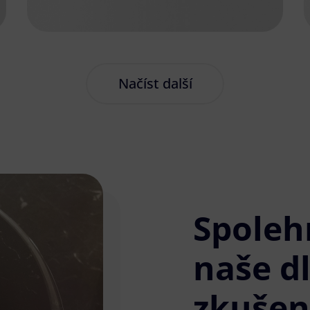
Načíst další
Spoleh
naše d
zkušen