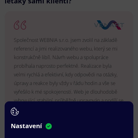
letáky sami klienti?
Společnost WEBNIA s.r.o. jsem zvolil na základě
referencí a jimi realizovaného webu, který se mi
konstrukčně libíl. Návrh webu a spolupráce
probíhala naprosto perfektně. Realizace byla
velmi rychlá a efektivní, kdy odpovědi na otázky,
úpravy a reakce byly vždy v řádu hodin a vše se
vyřešilo k mé spokojenosti. Web je dlouhodobě
vyhovující, stabilní, průběžně upravován a podílí se
na pozitivním vnímání naší značky.
MUDr. Radek Vyšohlíd
,
Nastavení
VENART s.r.o.