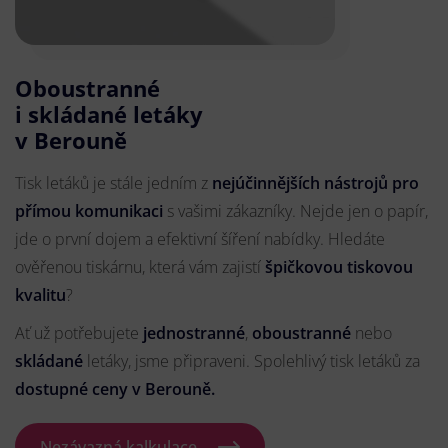
Oboustranné
i skládané letáky
v Berouně
Tisk letáků je stále jedním z
nejúčinnějších nástrojů pro
přímou komunikaci
s vašimi zákazníky. Nejde jen o papír,
jde o první dojem a efektivní šíření nabídky. Hledáte
ověřenou tiskárnu, která vám zajistí
špičkovou tiskovou
kvalitu
?
Ať už potřebujete
jednostranné
,
oboustranné
nebo
skládané
letáky, jsme připraveni. Spolehlivý tisk letáků za
dostupné ceny v Berouně.
Nezávazná kalkulace