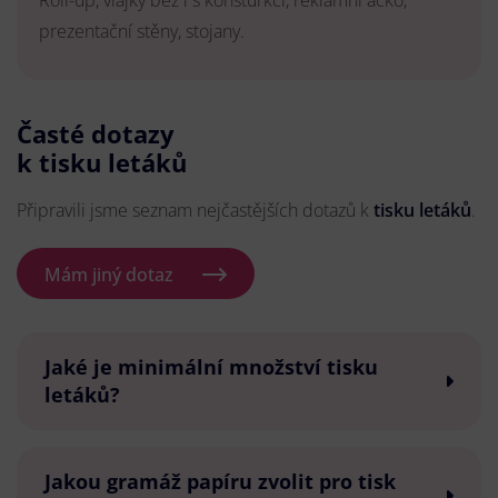
Roll-up, vlajky bez i s konsturkcí, reklamní áčko,
prezentační stěny, stojany.
Časté dotazy
k tisku letáků
Připravili jsme seznam nejčastějších dotazů k
tisku letáků
.
Mám jiný dotaz
Jaké je minimální množství tisku
letáků?
Jakou gramáž papíru zvolit pro tisk