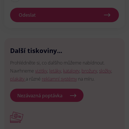
Odeslat
Další tiskoviny...
Prohlédněte si, co dalšího můžeme nabídnout.
Navrhneme
vizitky
,
letáky
,
katalogy
,
brožury
,
složky
,
plakáty
a různé
reklamní systémy
na míru.
Nezávazná poptávka