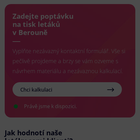
Zadejte poptávku
na tisk letáků
v Berouně
Vyplňte nezávazný kontaktní formulář. Vše si
pečlivě projdeme a brzy se vám ozveme s
návrhem materiálu a nezávaznou kalkulací.
Chci kalkulaci
Právě jsme k dispozici.
Jak hodnotí naše