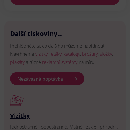
Další tiskoviny...
Prohlédněte si, co dalšího můžeme nabídnout.
Navrhneme
vizitky
,
letáky
,
katalogy
,
brožury
,
složky
,
plakáty
a různé
reklamní systémy
na míru.
Nezávazná poptávka
Vizitky
Jednostranné i oboustranné. Matné, lesklé i přírodní.