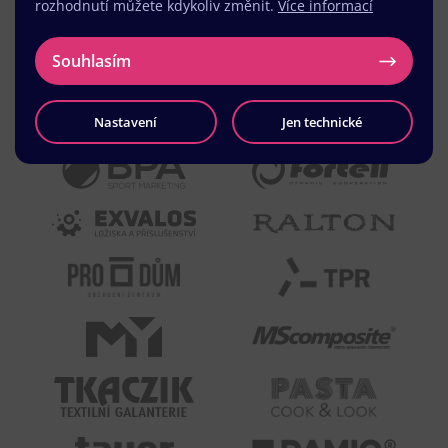
rozhodnutí můžete kdykoliv změnit.
Více informací
Souhlasím
Nastavení
Jen technické