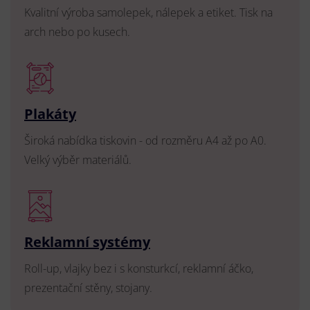
Kvalitní výroba samolepek, nálepek a etiket. Tisk na
arch nebo po kusech.
Plakáty
Široká nabídka tiskovin - od rozměru A4 až po A0.
Velký výběr materiálů.
Reklamní systémy
Roll-up, vlajky bez i s konsturkcí, reklamní áčko,
prezentační stěny, stojany.