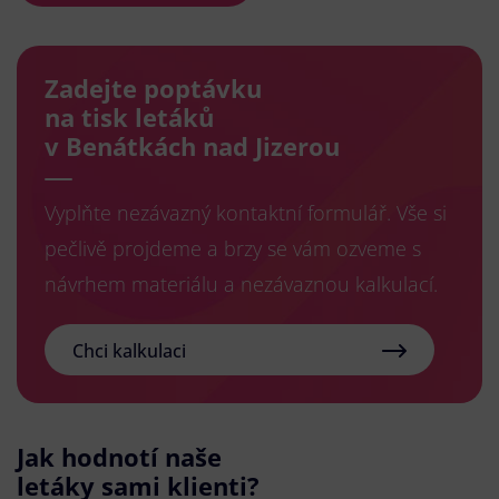
Zadejte poptávku
na tisk letáků
v Benátkách nad Jizerou
Vyplňte nezávazný kontaktní formulář. Vše si
pečlivě projdeme a brzy se vám ozveme s
návrhem materiálu a nezávaznou kalkulací.
Chci kalkulaci
Jak hodnotí naše
letáky sami klienti?