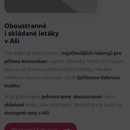
Oboustranné
i skládané letáky
v Aši
Tisk letáků je stále jedním z
nejúčinnějších nástrojů pro
přímou komunikaci
s vašimi zákazníky. Nejde jen o papír,
jde o první dojem a efektivní šíření nabídky. Hledáte
ověřenou tiskárnu, která vám zajistí
špičkovou tiskovou
kvalitu
?
Ať už potřebujete
jednostranné
,
oboustranné
nebo
skládané
letáky, jsme připraveni. Spolehlivý tisk letáků za
dostupné ceny v Aši.
Nezávazná kalkulace