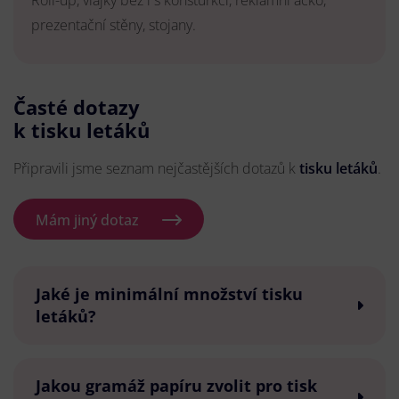
Roll-up, vlajky bez i s konsturkcí, reklamní áčko,
prezentační stěny, stojany.
Časté dotazy
k tisku letáků
Připravili jsme seznam nejčastějších dotazů k
tisku letáků
.
Mám jiný dotaz
Jaké je minimální množství tisku
letáků?
Jakou gramáž papíru zvolit pro tisk