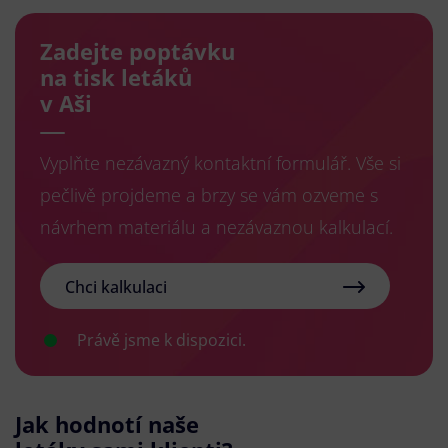
Zadejte poptávku
na tisk letáků
v Aši
Vyplňte nezávazný kontaktní formulář. Vše si
pečlivě projdeme a brzy se vám ozveme s
návrhem materiálu a nezávaznou kalkulací.
Chci kalkulaci
Právě jsme k dispozici.
Jak hodnotí naše