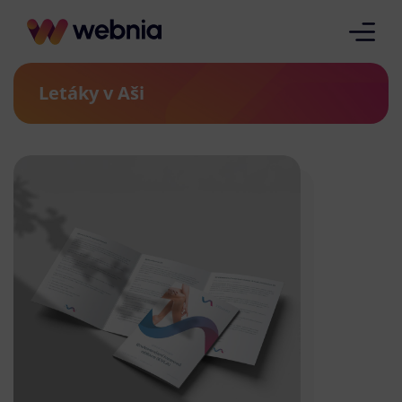
Letáky v Aši