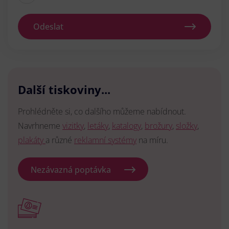
Odeslat
Další tiskoviny...
Prohlédněte si, co dalšího můžeme nabídnout.
Navrhneme
vizitky
,
letáky
,
katalogy
,
brožury
,
složky
,
plakáty
a různé
reklamní systémy
na míru.
Nezávazná poptávka