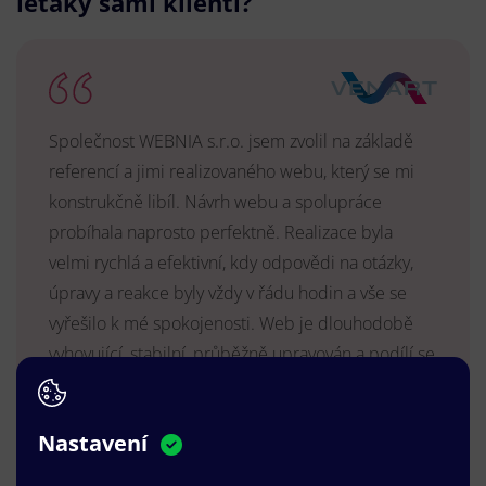
letáky sami klienti?
Společnost WEBNIA s.r.o. jsem zvolil na základě
referencí a jimi realizovaného webu, který se mi
konstrukčně libíl. Návrh webu a spolupráce
probíhala naprosto perfektně. Realizace byla
velmi rychlá a efektivní, kdy odpovědi na otázky,
úpravy a reakce byly vždy v řádu hodin a vše se
vyřešilo k mé spokojenosti. Web je dlouhodobě
vyhovující, stabilní, průběžně upravován a podílí se
na pozitivním vnímání naší značky.
MUDr. Radek Vyšohlíd
,
Nastavení
VENART s.r.o.