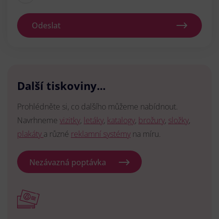
Odeslat
Další tiskoviny...
Prohlédněte si, co dalšího můžeme nabídnout.
Navrhneme
vizitky
,
letáky
,
katalogy
,
brožury
,
složky
,
plakáty
a různé
reklamní systémy
na míru.
Nezávazná poptávka