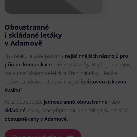
Oboustranné
i skládané letáky
v Adamově
Tisk letáků je stále jedním z
nejúčinnějších nástrojů pro
přímou komunikaci
s vašimi zákazníky. Nejde jen o papír,
jde o první dojem a efektivní šíření nabídky. Hledáte
ověřenou tiskárnu, která vám zajistí
špičkovou tiskovou
kvalitu
?
Ať už potřebujete
jednostranné
,
oboustranné
nebo
skládané
letáky, jsme připraveni. Spolehlivý tisk letáků za
dostupné ceny v Adamově.
Nezávazná kalkulace