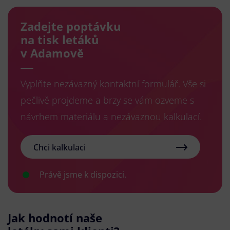
Zadejte poptávku
na tisk letáků
v Adamově
Vyplňte nezávazný kontaktní formulář. Vše si
pečlivě projdeme a brzy se vám ozveme s
návrhem materiálu a nezávaznou kalkulací.
Chci kalkulaci
Právě jsme k dispozici.
Jak hodnotí naše