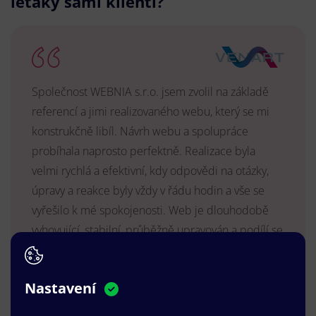
letáky sami klienti?
Společnost WEBNIA s.r.o. jsem zvolil na základě
referencí a jimi realizovaného webu, který se mi
konstrukčně libíl. Návrh webu a spolupráce
probíhala naprosto perfektně. Realizace byla
velmi rychlá a efektivní, kdy odpovědi na otázky,
úpravy a reakce byly vždy v řádu hodin a vše se
vyřešilo k mé spokojenosti. Web je dlouhodobě
vyhovující, stabilní, průběžně upravován a podílí se
na pozitivním vnímání naší značky.
MUDr. Radek Vyšohlíd
,
Nastavení
VENART s.r.o.