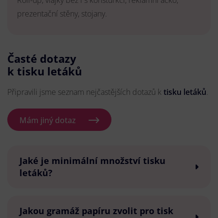
Roll-up, vlajky bez i s konsturkcí, reklamní áčko,
prezentační stěny, stojany.
Časté dotazy
k tisku letáků
Připravili jsme seznam nejčastějších dotazů k
tisku letáků
.
Mám jiný dotaz
Jaké je minimální množství tisku
letáků?
Jakou gramáž papíru zvolit pro tisk