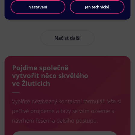
Nastavení
Jen technické
Načíst další
Pojďme společně
vytvořit něco skvělého
ve Žluticích
Vyplňte nezávazný kontaktní formulář. Vše si
pečlivě projdeme a brzy se vám ozveme s
návrhem řešení a dalšího postupu.