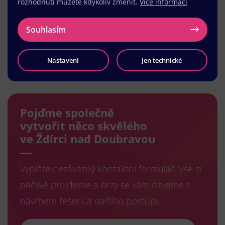
rozhodnutí můžete kdykoliv změnit.
Více informací
Souhlasím
Nastavení
Jen technické
Načíst další
Pojďme společně
vytvořit něco skvělého
ve Ždírci nad Doubravou
Vyplňte nezávazný kontaktní formulář. Vše si
pečlivě projdeme a brzy se vám ozveme s
návrhem řešení a dalšího postupu.