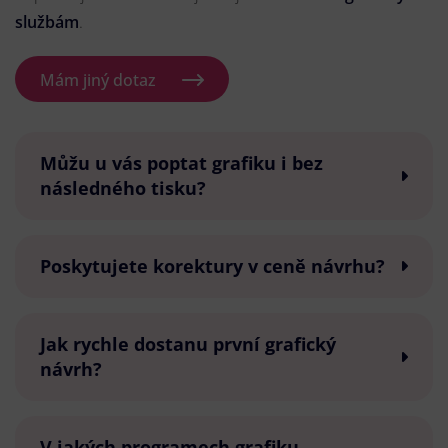
službám
.
Mám jiný dotaz
Můžu u vás poptat grafiku i bez
následného tisku?
Poskytujete korektury v ceně návrhu?
Jak rychle dostanu první grafický
návrh?
V jakých programech grafiku