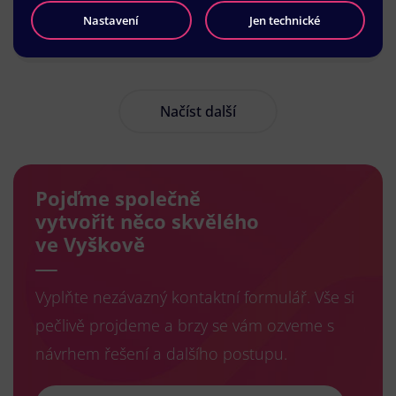
Nastavení
Jen technické
Načíst další
Pojďme společně
vytvořit něco skvělého
ve Vyškově
Vyplňte nezávazný kontaktní formulář. Vše si
pečlivě projdeme a brzy se vám ozveme s
návrhem řešení a dalšího postupu.