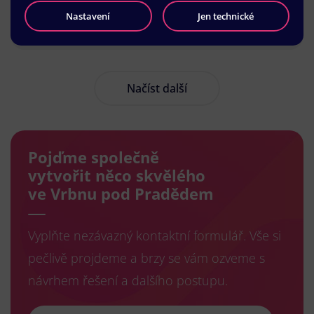
Nastavení
Jen technické
Načíst další
Pojďme společně
vytvořit něco skvělého
ve Vrbnu pod Pradědem
Vyplňte nezávazný kontaktní formulář. Vše si
pečlivě projdeme a brzy se vám ozveme s
návrhem řešení a dalšího postupu.