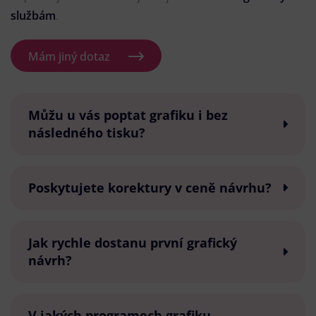
službám
.
Mám jiný dotaz
Můžu u vás poptat grafiku i bez
následného tisku?
Poskytujete korektury v ceně návrhu?
Jak rychle dostanu první grafický
návrh?
V jakých programech grafiku