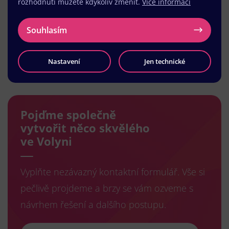
rozhodnutí můžete kdykoliv změnit.
Více informací
Souhlasím
Nastavení
Jen technické
Načíst další
Pojďme společně
vytvořit něco skvělého
ve Volyni
Vyplňte nezávazný kontaktní formulář. Vše si
pečlivě projdeme a brzy se vám ozveme s
návrhem řešení a dalšího postupu.