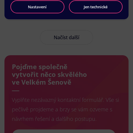
Nastavení
Jen technické
Načíst další
Pojďme společně
vytvořit něco skvělého
ve Velkém Šenově
Vyplňte nezávazný kontaktní formulář. Vše si
pečlivě projdeme a brzy se vám ozveme s
návrhem řešení a dalšího postupu.