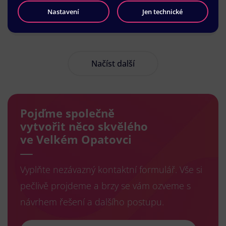
Nastavení
Jen technické
Načíst další
Pojďme společně
vytvořit něco skvělého
ve Velkém Opatovci
Vyplňte nezávazný kontaktní formulář. Vše si
pečlivě projdeme a brzy se vám ozveme s
návrhem řešení a dalšího postupu.