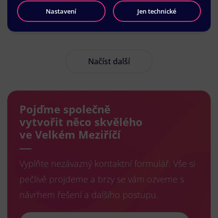
Nastavení
Jen technické
Načíst další
Pojďme společně
vytvořit něco skvělého
ve Velkém Meziříčí
Vyplňte nezávazný kontaktní formulář. Vše si
pečlivě projdeme a brzy se vám ozveme s
návrhem řešení a dalšího postupu.