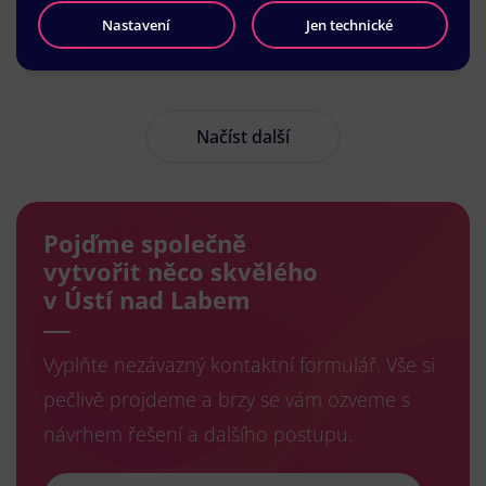
Nastavení
Jen technické
Načíst další
Pojďme společně
vytvořit něco skvělého
v Ústí nad Labem
Vyplňte nezávazný kontaktní formulář. Vše si
pečlivě projdeme a brzy se vám ozveme s
návrhem řešení a dalšího postupu.