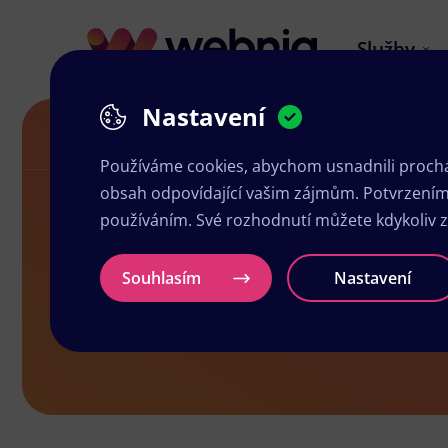
Služby
Nastavení
Grafika a tisk Úpice
Používáme cookies, abychom usnadnili prochá
obsah odpovídající vašim zájmům. Potvrzením n
používáním. Své rozhodnutí můžete kdykoliv 
Grafika a ti
Souhlasím
Nastavení