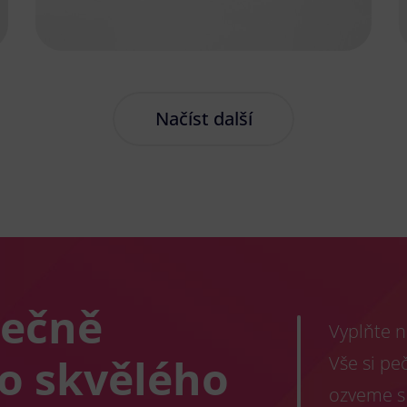
Načíst další
lečně
Vyplňte n
co skvělého
Vše si pe
ozveme s