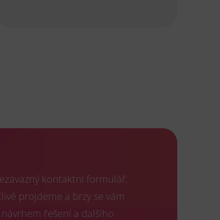
ezávazný kontaktní formulář.
člivě projdeme a brzy se vám
 návrhem řešení a dalšího