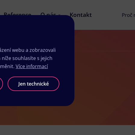
Reference
O nás
Kontakt
Proč
zení webu a zobrazovali
íže souhlasíte s jejich
změnit.
Více informací
sk Úpice
Jen technické