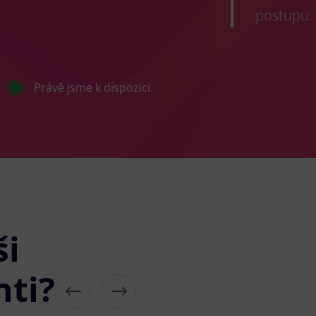
postupu.
Právě jsme k dispozici.
ši
nti?