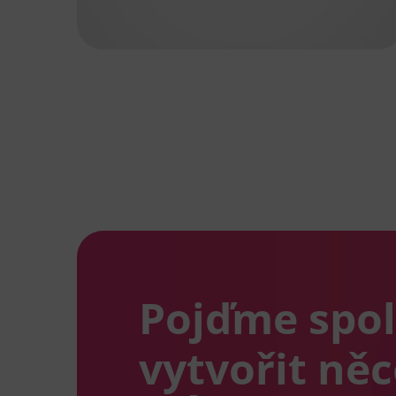
Pojďme spo
vytvořit ně