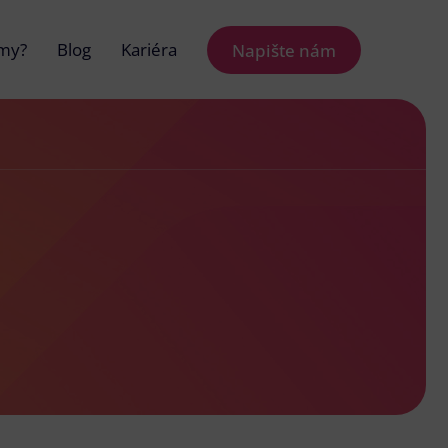
 my?
Blog
Kariéra
Napište nám