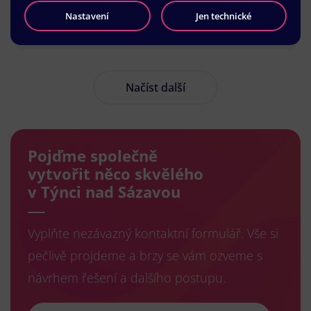
Nastavení
Jen technické
Načíst další
Pojďme společně
vytvořit něco skvělého
v Týnci nad Sázavou
Vyplňte nezávazný kontaktní formulář. Vše si
pečlivě projdeme a brzy se vám ozveme s
návrhem řešení a dalšího postupu.