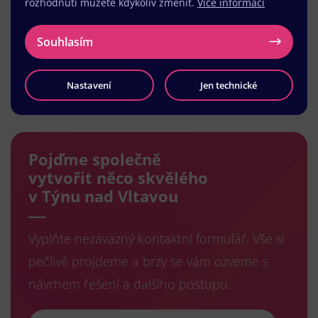
rozhodnutí můžete kdykoliv změnit.
Více informací
Souhlasím
Nastavení
Jen technické
Načíst další
Pojďme společně
vytvořit něco skvělého
v Týnu nad Vltavou
Vyplňte nezávazný kontaktní formulář. Vše si
pečlivě projdeme a brzy se vám ozveme s
návrhem řešení a dalšího postupu.