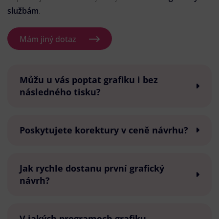
službám
.
Mám jiný dotaz
Můžu u vás poptat grafiku i bez
následného tisku?
Poskytujete korektury v ceně návrhu?
Jak rychle dostanu první grafický
návrh?
V jakých programech grafiku