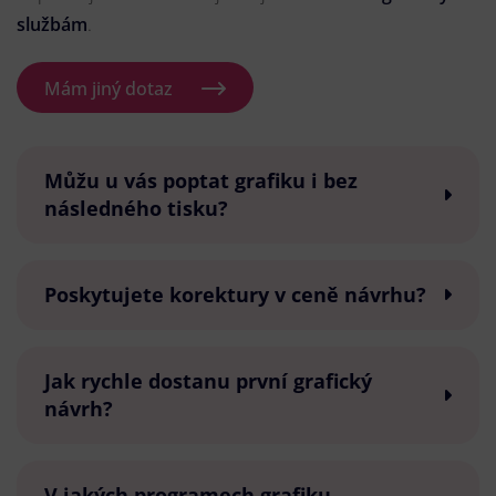
službám
.
Mám jiný dotaz
Můžu u vás poptat grafiku i bez
následného tisku?
Poskytujete korektury v ceně návrhu?
Jak rychle dostanu první grafický
návrh?
V jakých programech grafiku