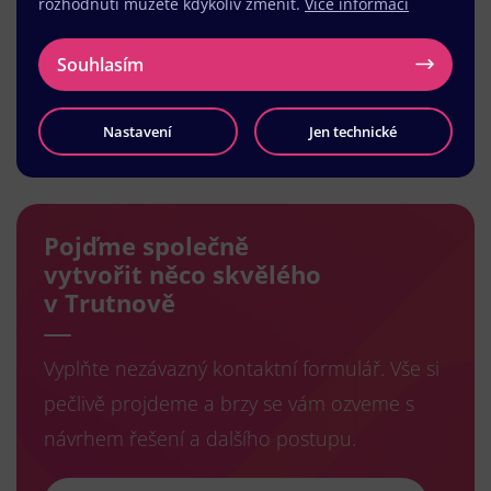
rozhodnutí můžete kdykoliv změnit.
Více informací
Souhlasím
Nastavení
Jen technické
Načíst další
Pojďme společně
vytvořit něco skvělého
v Trutnově
Vyplňte nezávazný kontaktní formulář. Vše si
pečlivě projdeme a brzy se vám ozveme s
návrhem řešení a dalšího postupu.