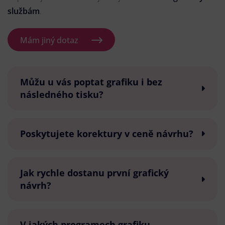
službám
.
Mám jiný dotaz
Můžu u vás poptat grafiku i bez
následného tisku?
Poskytujete korektury v ceně návrhu?
Jak rychle dostanu první grafický
návrh?
V jakých programech grafiku