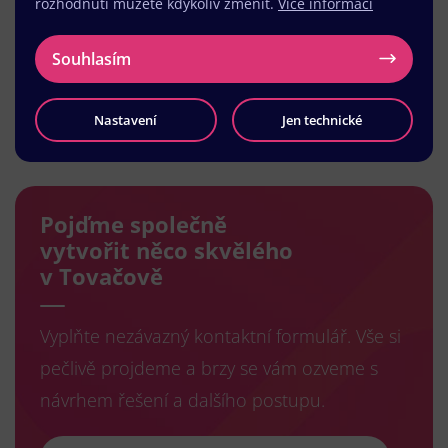
rozhodnutí můžete kdykoliv změnit.
Více informací
Souhlasím
Nastavení
Jen technické
Načíst další
Pojďme společně
vytvořit něco skvělého
v Tovačově
Vyplňte nezávazný kontaktní formulář. Vše si
pečlivě projdeme a brzy se vám ozveme s
návrhem řešení a dalšího postupu.