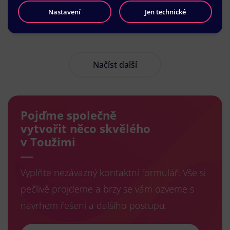
Nastavení
Jen technické
Načíst další
Pojďme společně
vytvořit něco skvělého
v Toužimi
Vyplňte nezávazný kontaktní formulář. Vše si
pečlivě projdeme a brzy se vám ozveme s
návrhem řešení a dalšího postupu.