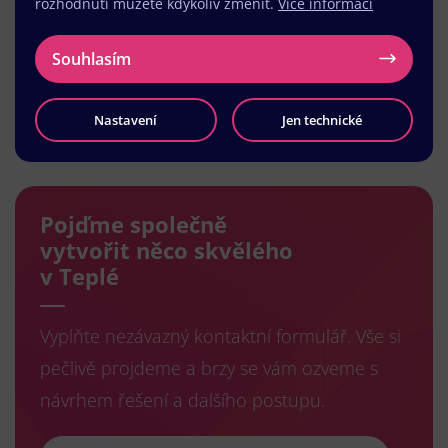
rozhodnutí můžete kdykoliv změnit.
Více informací
Souhlasím
Nastavení
Jen technické
Načíst další
Pojďme společně
vytvořit něco skvělého
v Teplé
Vyplňte nezávazný kontaktní formulář. Vše si
pečlivě projdeme a brzy se vám ozveme s
návrhem řešení a dalšího postupu.