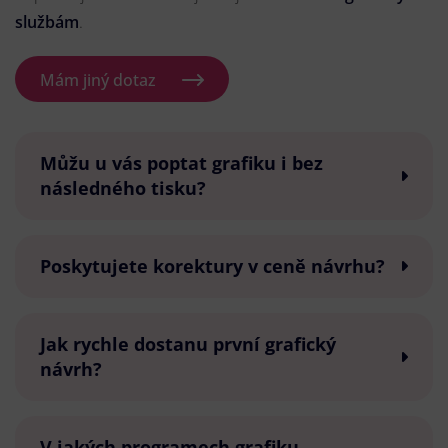
službám
.
Mám jiný dotaz
Můžu u vás poptat grafiku i bez
následného tisku?
Poskytujete korektury v ceně návrhu?
Jak rychle dostanu první grafický
návrh?
V jakých programech grafiku