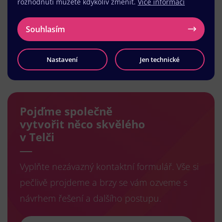
rozhodnutí můžete kdykoliv změnit.
Více informací
Souhlasím
Nastavení
Jen technické
Načíst další
Pojďme společně
vytvořit něco skvělého
v Telči
Vyplňte nezávazný kontaktní formulář. Vše si
pečlivě projdeme a brzy se vám ozveme s
návrhem řešení a dalšího postupu.