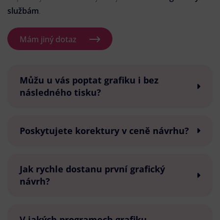
službám
.
Mám jiný dotaz
Můžu u vás poptat grafiku i bez
následného tisku?
Poskytujete korektury v ceně návrhu?
Jak rychle dostanu první grafický
návrh?
V jakých programech grafiku