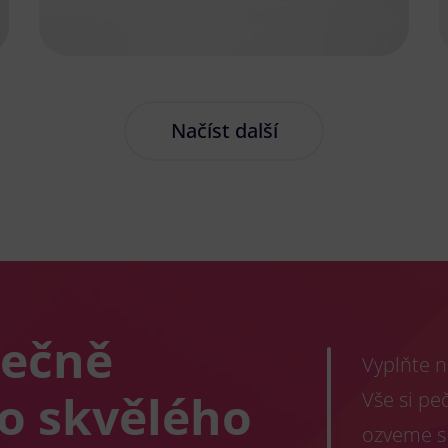
Načíst další
lečně
Vyplňte n
co skvělého
Vše si pe
ozveme s