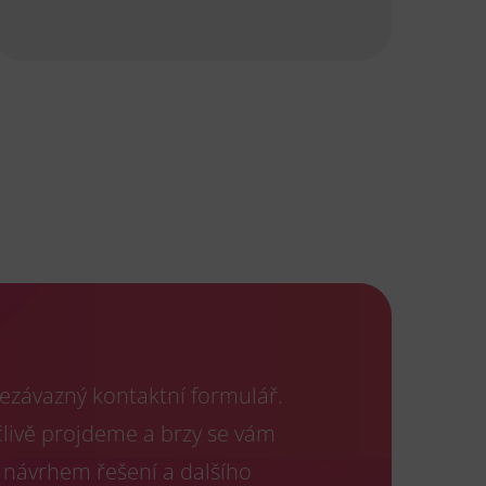
ezávazný kontaktní formulář.
člivě projdeme a brzy se vám
 návrhem řešení a dalšího