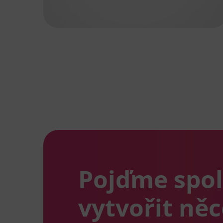
Pojďme spo
vytvořit ně