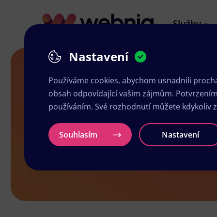
Služby
Nastavení
Grafika a tisk Tábor
Používáme cookies, abychom usnadnili prochá
obsah odpovídající vašim zájmům. Potvrzením n
používáním. Své rozhodnutí můžete kdykoliv 
Grafika a ti
Souhlasím
Nastavení