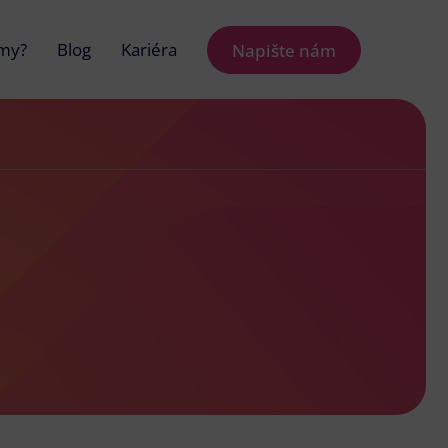
 my?
Blog
Kariéra
Napište nám