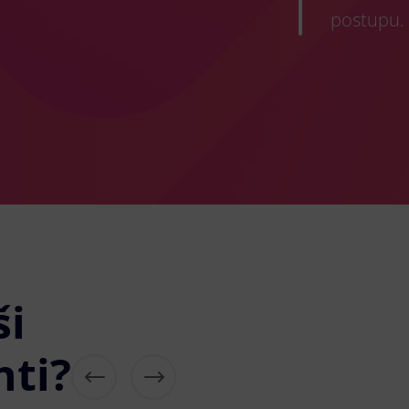
postupu.
ši
nti?