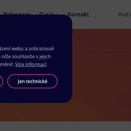
Reference
O nás
Kontakt
Proč
zení webu a zobrazovali
íže souhlasíte s jejich
změnit.
Více informací
sk Tábor
Jen technické