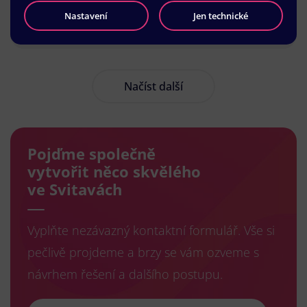
Nastavení
Jen technické
Načíst další
Pojďme společně
vytvořit něco skvělého
ve Svitavách
Vyplňte nezávazný kontaktní formulář. Vše si
pečlivě projdeme a brzy se vám ozveme s
návrhem řešení a dalšího postupu.