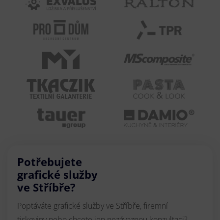
Potřebujete
grafické služby
ve Stříbře?
Poptáváte grafické služby ve Stříbře, firemní
tiskoviny nebo chcete jen nezávaznou konzultaci?