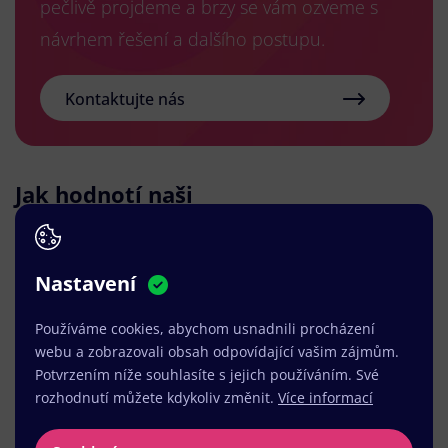
pečlivě projdeme a brzy se vám ozveme s
návrhem řešení a dalšího postupu.
Kontaktujte nás
Jak hodnotí naši
práci sami klienti?
Nastavení
Používáme cookies, abychom usnadnili procházení
Společnost WEBNIA s.r.o. jsem zvolil na základě
webu a zobrazovali obsah odpovídající vašim zájmům.
referencí a jimi realizovaného webu, který se mi
Potvrzením níže souhlasíte s jejich používáním. Své
rozhodnutí můžete kdykoliv změnit.
Více informací
konstrukčně libíl. Návrh webu a spolupráce
probíhala naprosto perfektně. Realizace byla