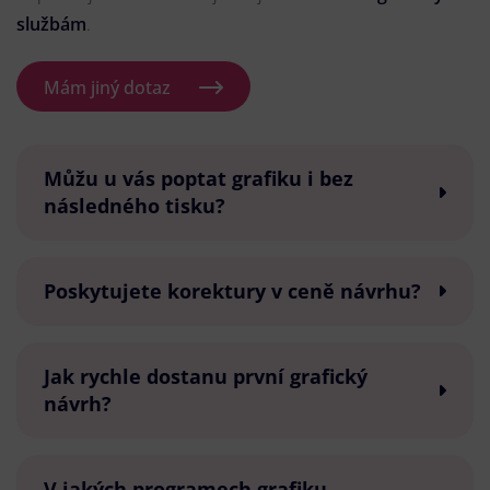
službám
.
Mám jiný dotaz
Můžu u vás poptat grafiku i bez
následného tisku?
Poskytujete korektury v ceně návrhu?
Jak rychle dostanu první grafický
návrh?
V jakých programech grafiku