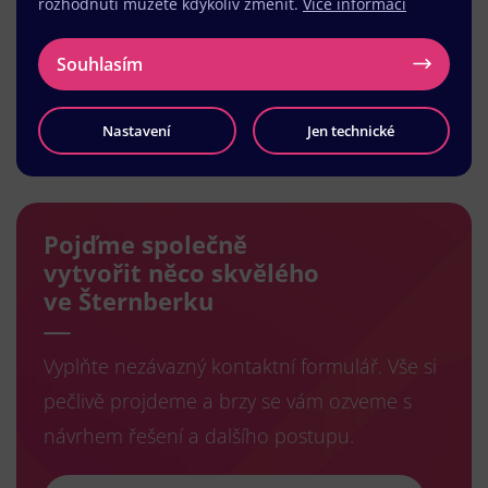
rozhodnutí můžete kdykoliv změnit.
Více informací
Souhlasím
Nastavení
Jen technické
Načíst další
Pojďme společně
vytvořit něco skvělého
ve Šternberku
Vyplňte nezávazný kontaktní formulář. Vše si
pečlivě projdeme a brzy se vám ozveme s
návrhem řešení a dalšího postupu.