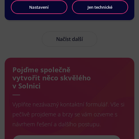
Nastavení
Jen technické
Načíst další
Pojďme společně
vytvořit něco skvělého
v Solnici
Vyplňte nezávazný kontaktní formulář. Vše si
pečlivě projdeme a brzy se vám ozveme s
návrhem řešení a dalšího postupu.