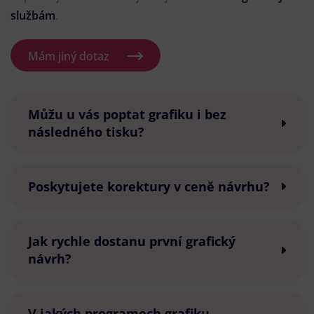
službám
.
Mám jiný dotaz
Můžu u vás poptat grafiku i bez
následného tisku?
Poskytujete korektury v ceně návrhu?
Jak rychle dostanu první grafický
návrh?
V jakých programech grafiku