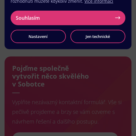
rozhodnutí můžete kdykoliv změnit.
Více informací
Souhlasím
Nastavení
Jen technické
Načíst další
Pojďme společně
vytvořit něco skvělého
v Sobotce
Vyplňte nezávazný kontaktní formulář. Vše si
pečlivě projdeme a brzy se vám ozveme s
návrhem řešení a dalšího postupu.