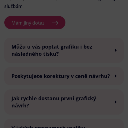
službám
.
Mám jiný dotaz
Můžu u vás poptat grafiku i bez
následného tisku?
Poskytujete korektury v ceně návrhu?
Jak rychle dostanu první grafický
návrh?
V jakých programech grafiku