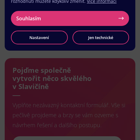
rozhodnutí můžete kdykoliv změnit.
Více informací
Souhlasím
Nastavení
Jen technické
Načíst další
Pojďme společně
vytvořit něco skvělého
v Slavičíně
Vyplňte nezávazný kontaktní formulář. Vše si
pečlivě projdeme a brzy se vám ozveme s
návrhem řešení a dalšího postupu.