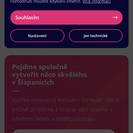
rozhodnutí můžete kdykoliv změnit.
Více informací
Souhlasím
Nastavení
Jen technické
Načíst další
Pojďme společně
vytvořit něco skvělého
v Šlapanicích
Vyplňte nezávazný kontaktní formulář. Vše si
pečlivě projdeme a brzy se vám ozveme s
návrhem řešení a dalšího postupu.