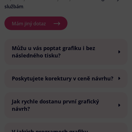
službám
.
Mám jiný dotaz
Můžu u vás poptat grafiku i bez
následného tisku?
Poskytujete korektury v ceně návrhu?
Jak rychle dostanu první grafický
návrh?
V jakých programech grafiku