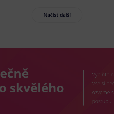
Načíst další
lečně
Vyplňte n
co skvělého
Vše si pe
ozveme s
postupu.