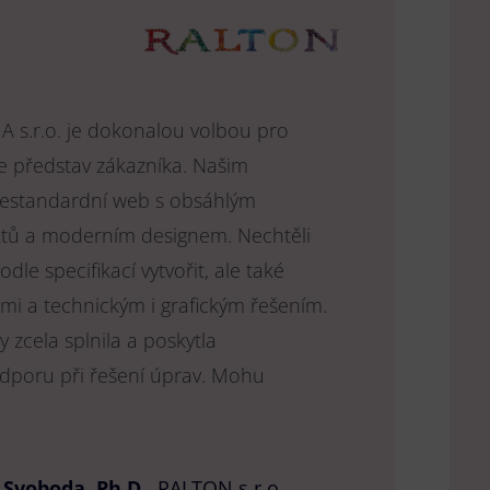
 s.r.o. je dokonalou volbou pro
 představ zákazníka. Našim
estandardní web s obsáhlým
tů a moderním designem. Nechtěli
le specifikací vytvořit, ale také
mi a technickým i grafickým řešením.
zcela splnila a poskytla
dporu při řešení úprav. Mohu
p Svoboda, Ph.D.
,
RALTON s.r.o.