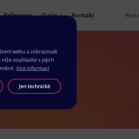
Reference
O nás
Kontakt
Proč
zení webu a zobrazovali
íže souhlasíte s jejich
změnit.
Více informací
sk Šenov
Jen technické