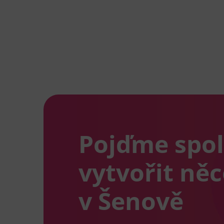
Pojďme spo
vytvořit ně
v Šenově