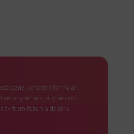
ezávazný kontaktní formulář.
člivě projdeme a brzy se vám
 návrhem řešení a dalšího