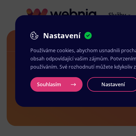
Služby
Nastavení
Grafika a tisk Šenov
Používáme cookies, abychom usnadnili prochá
obsah odpovídající vašim zájmům. Potvrzením n
používáním. Své rozhodnutí můžete kdykoliv 
Grafika a ti
Souhlasím
Nastavení