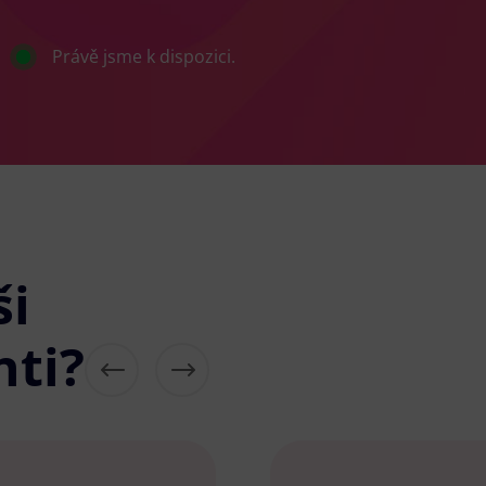
Právě jsme k dispozici.
ši
nti?