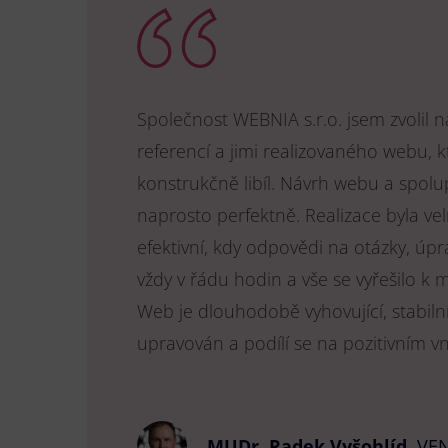
Společnost WEBNIA s.r.o. jsem zvolil 
referencí a jimi realizovaného webu, k
konstrukčně libíl. Návrh webu a spol
naprosto perfektně. Realizace byla vel
efektivní, kdy odpovědi na otázky, úpr
vždy v řádu hodin a vše se vyřešilo k 
Web je dlouhodobě vyhovující, stabiln
upravován a podílí se na pozitivním v
MUDr. Radek Vyšohlíd
,
VEN