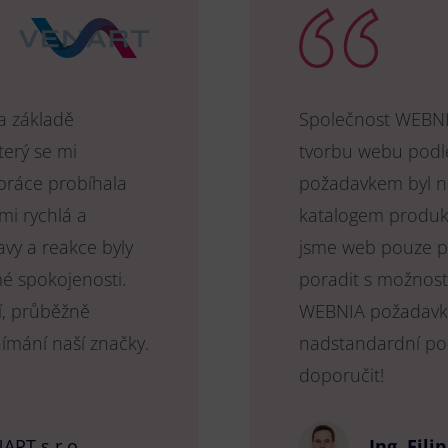
na základě
Společnost WEBNIA
terý se mi
tvorbu webu podle
upráce probíhala
požadavkem byl n
mi rychlá a
katalogem produk
avy a reakce byly
jsme web pouze pod
mé spokojenosti.
poradit s možnost
í, průběžně
WEBNIA požadavky 
nímání naší značky.
nadstandardní po
doporučit!
ART s.r.o.
Ing. Fili