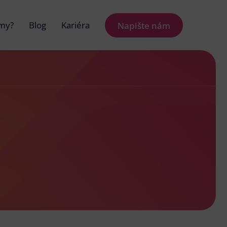
 my?
Blog
Kariéra
Napište nám