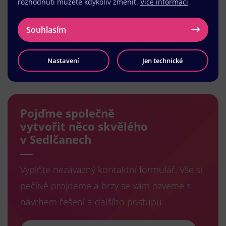
rozhodnutí můžete kdykoliv změnit.
Více informací
Souhlasím
Nastavení
Jen technické
Načíst další
Pojďme společně
vytvořit něco skvělého
v Sedlčanech
Vyplňte nezávazný kontaktní formulář. Vše si
pečlivě projdeme a brzy se vám ozveme s
návrhem řešení a dalšího postupu.