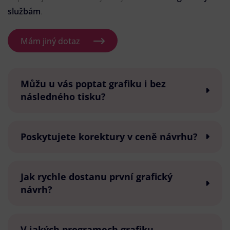
službám
.
Mám jiný dotaz
Můžu u vás poptat grafiku i bez
následného tisku?
Poskytujete korektury v ceně návrhu?
Jak rychle dostanu první grafický
návrh?
V jakých programech grafiku