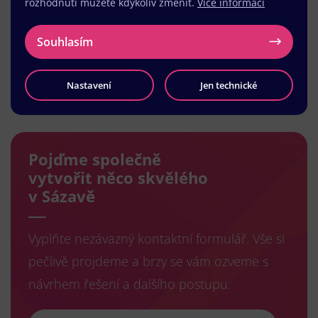
rozhodnutí můžete kdykoliv změnit.
Více informací
Souhlasím
Nastavení
Jen technické
Načíst další
Pojďme společně
vytvořit něco skvělého
v Sázavě
Vyplňte nezávazný kontaktní formulář. Vše si
pečlivě projdeme a brzy se vám ozveme s
návrhem řešení a dalšího postupu.