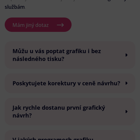
službám
.
Mám jiný dotaz
Můžu u vás poptat grafiku i bez
následného tisku?
Poskytujete korektury v ceně návrhu?
Jak rychle dostanu první grafický
návrh?
V jakých programech grafiku