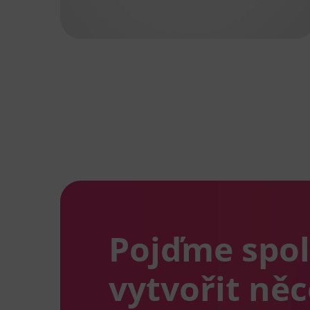
Pojďme spo
vytvořit ně