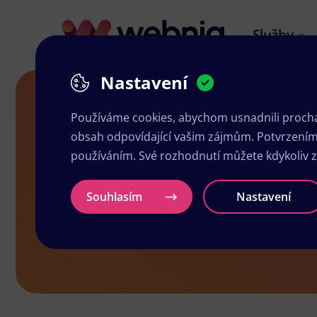
Služby
Nastavení
Grafika a tisk Rychvald
Používáme cookies, abychom usnadnili prochá
obsah odpovídající vašim zájmům. Potvrzením n
používáním. Své rozhodnutí můžete kdykoliv 
Grafika a ti
Souhlasím
Nastavení