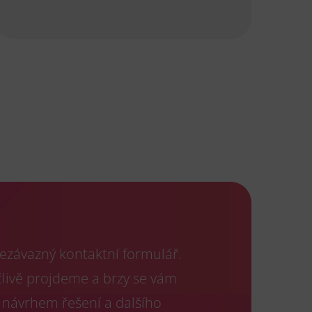
ezávazný kontaktní formulář.
člivě projdeme a brzy se vám
 návrhem řešení a dalšího