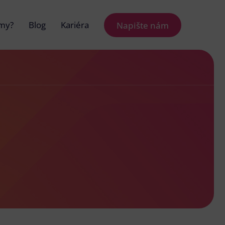
 my?
Blog
Kariéra
Napište nám