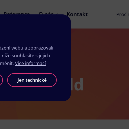
Reference
O nás
Kontakt
Proč
zení webu a zobrazovali
íže souhlasíte s jejich
změnit.
Více informací
sk Rychvald
Jen technické