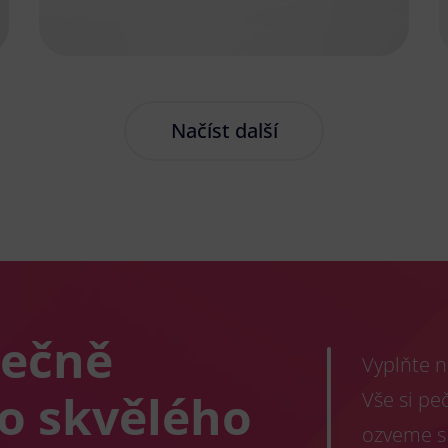
Načíst další
lečně
Vyplňte n
co skvělého
Vše si pe
ozveme s