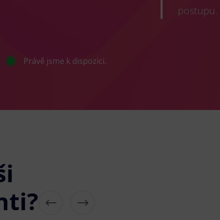
postupu.
Právě jsme k dispozici.
ši
nti?