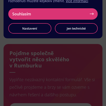
rozhodnutí můžete kdykoliv změnit.
Více informací
Souhlasím
Nastavení
Jen technické
Načíst další
Pojďme společně
vytvořit něco skvělého
v Rumburku
Vyplňte nezávazný kontaktní formulář. Vše si
pečlivě projdeme a brzy se vám ozveme s
návrhem řešení a dalšího postupu.