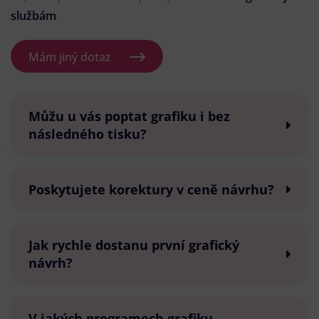
službám
.
Mám jiný dotaz
Můžu u vás poptat grafiku i bez
následného tisku?
Poskytujete korektury v ceně návrhu?
Jak rychle dostanu první grafický
návrh?
V jakých programech grafiku