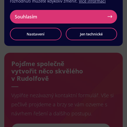
rozhodnutí můžete kdykoliv změnit.
Více informací
Souhlasím
Nastavení
Jen technické
Načíst další
Pojďme společně
vytvořit něco skvělého
v Rudolfově
Vyplňte nezávazný kontaktní formulář. Vše si
pečlivě projdeme a brzy se vám ozveme s
návrhem řešení a dalšího postupu.