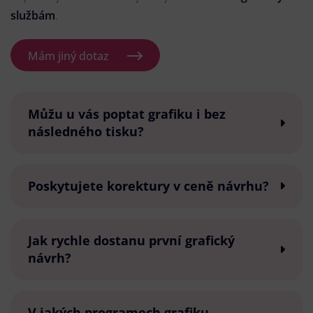
službám
.
Mám jiný dotaz
Můžu u vás poptat grafiku i bez
následného tisku?
Poskytujete korektury v ceně návrhu?
Jak rychle dostanu první grafický
návrh?
V jakých programech grafiku