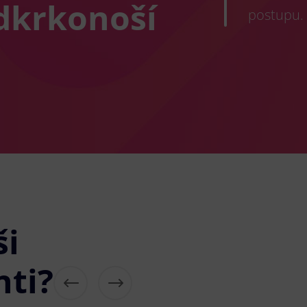
odkrkonoší
postupu.
ši
nti?