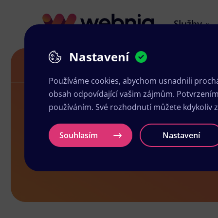
Služby
Nastavení
Grafika a tisk Rtyně v Podkrkonoší
Používáme cookies, abychom usnadnili prochá
obsah odpovídající vašim zájmům. Potvrzením n
používáním. Své rozhodnutí můžete kdykoliv 
Grafika a ti
Souhlasím
Nastavení