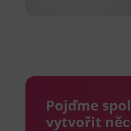
Pojďme spo
vytvořit ně