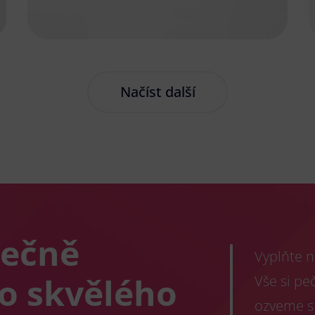
Načíst další
lečně
Vyplňte n
co skvělého
Vše si pe
ozveme s