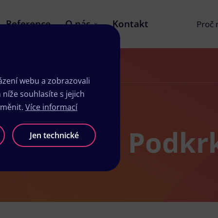
Reference
O nás
Kontakt
Proč
zení webu a zobrazovali
íže souhlasíte s jejich
změnit.
Více informací
sk Rtyně v Podkr
Jen technické