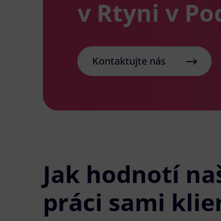
v Rtyni v P
Kontaktujte nás
Jak hodnotí na
práci sami klie