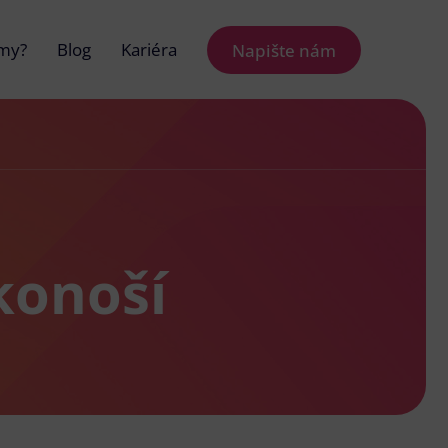
 my?
Blog
Kariéra
Napište nám
konoší