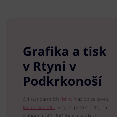
Grafika a tisk
v Rtyni v
Podkrkonoší
Od standardních
tiskovin
až po celkovou
firemní identitu
. Vše, co potřebujete, na
jednom místě. Potřebujete grafické