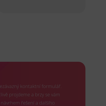
ezávazný kontaktní formulář.
člivě projdeme a brzy se vám
 návrhem řešení a dalšího