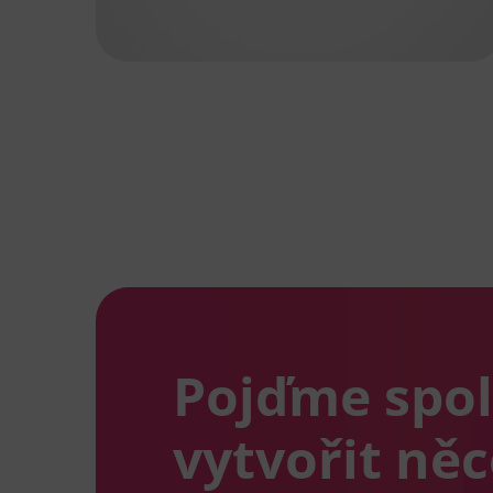
Pojďme spo
vytvořit ně