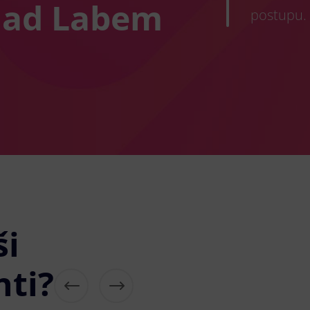
nad Labem
postupu.
ši
nti?