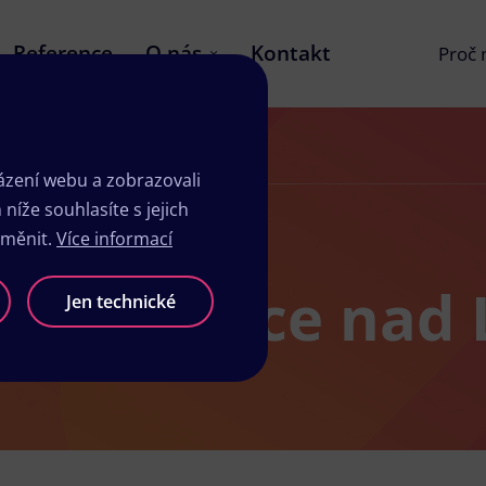
Reference
O nás
Kontakt
Proč
zení webu a zobrazovali
íže souhlasíte s jejich
změnit.
Více informací
isk Roudnice nad
Jen technické