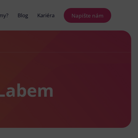
 my?
Blog
Kariéra
Napište nám
 Labem