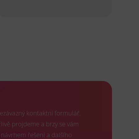
ezávazný kontaktní formulář.
člivě projdeme a brzy se vám
 návrhem řešení a dalšího