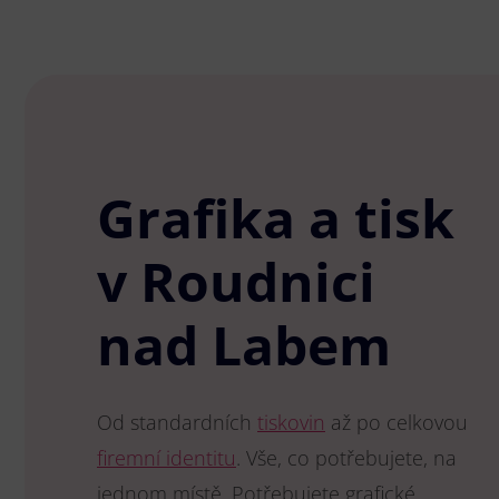
Grafika a tisk
v Roudnici
nad Labem
Od standardních
tiskovin
až po celkovou
firemní identitu
. Vše, co potřebujete, na
jednom místě. Potřebujete grafické