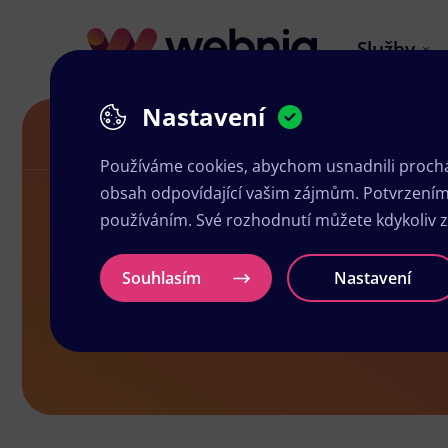
Služby
Nastavení
Grafika a tisk Roudnice nad Labem
Používáme cookies, abychom usnadnili prochá
obsah odpovídající vašim zájmům. Potvrzením n
používáním. Své rozhodnutí můžete kdykoliv 
Grafika a t
Souhlasím
Nastavení