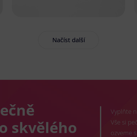
Načíst další
lečně
Vyplňte n
co skvělého
Vše si pe
ozveme s