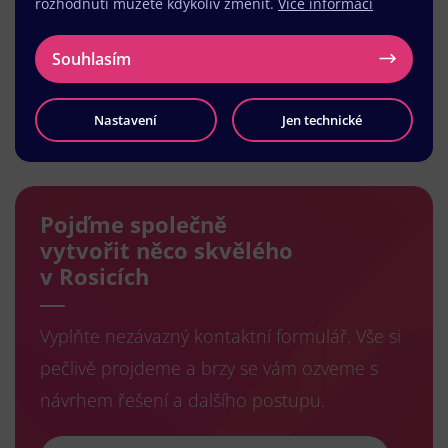
rozhodnutí můžete kdykoliv změnit.
Více informací
Souhlasím
Nastavení
Jen technické
Načíst další
Pojďme společně
vytvořit něco skvělého
v Rosicích
Vyplňte nezávazný kontaktní formulář. Vše si
pečlivě projdeme a brzy se vám ozveme s
návrhem řešení a dalšího postupu.