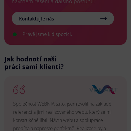
návrhem řešení a dalšího postupu.
Kontaktujte nás
Právě jsme k dispozici.
Jak hodnotí naši
práci sami klienti?
Společnost WEBNIA s.r.o. jsem zvolil na základě
referencí a jimi realizovaného webu, který se mi
konstrukčně libíl. Návrh webu a spolupráce
probíhala naprosto perfektně. Realizace byla