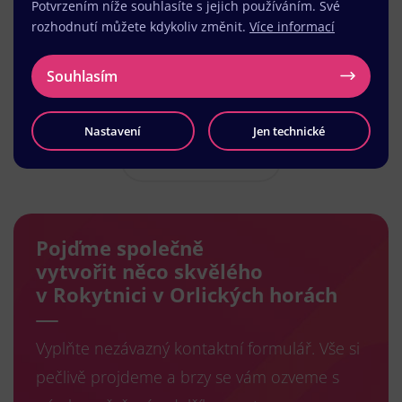
Potvrzením níže souhlasíte s jejich používáním. Své
rozhodnutí můžete kdykoliv změnit.
Více informací
Souhlasím
Nastavení
Jen technické
Načíst další
Pojďme společně
vytvořit něco skvělého
v Rokytnici v Orlických horách
Vyplňte nezávazný kontaktní formulář. Vše si
pečlivě projdeme a brzy se vám ozveme s