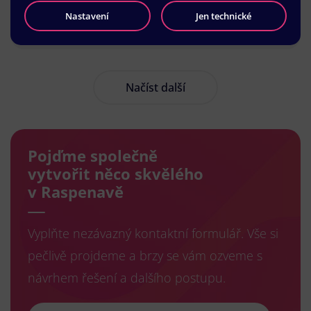
Nastavení
Jen technické
Načíst další
Pojďme společně
vytvořit něco skvělého
v Raspenavě
Vyplňte nezávazný kontaktní formulář. Vše si
pečlivě projdeme a brzy se vám ozveme s
návrhem řešení a dalšího postupu.