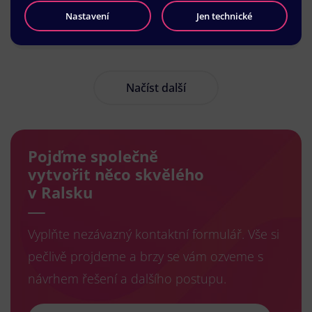
Nastavení
Jen technické
Načíst další
Pojďme společně
vytvořit něco skvělého
v Ralsku
Vyplňte nezávazný kontaktní formulář. Vše si
pečlivě projdeme a brzy se vám ozveme s
návrhem řešení a dalšího postupu.