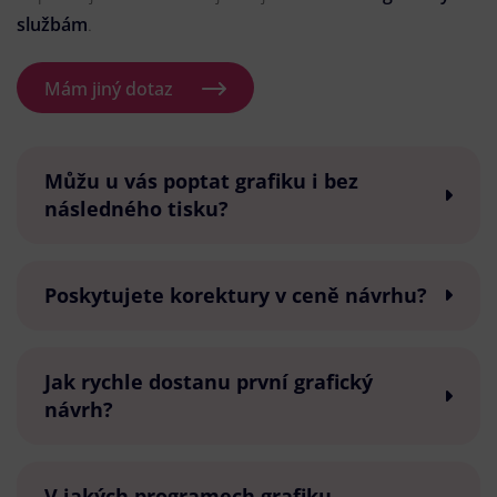
službám
.
Mám jiný dotaz
Můžu u vás poptat grafiku i bez
následného tisku?
Poskytujete korektury v ceně návrhu?
Jak rychle dostanu první grafický
návrh?
V jakých programech grafiku