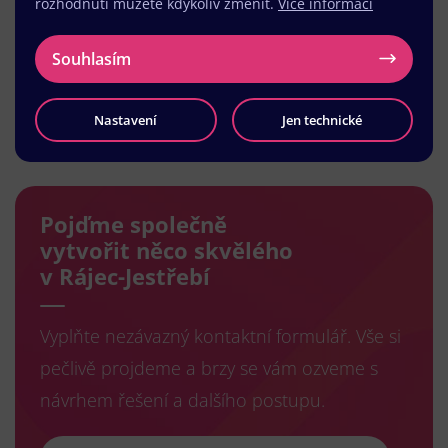
rozhodnutí můžete kdykoliv změnit.
Více informací
Souhlasím
Nastavení
Jen technické
Načíst další
Pojďme společně
vytvořit něco skvělého
v Rájec-Jestřebí
Vyplňte nezávazný kontaktní formulář. Vše si
pečlivě projdeme a brzy se vám ozveme s
návrhem řešení a dalšího postupu.