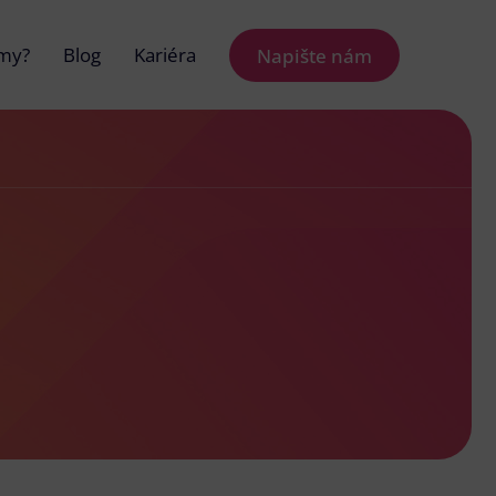
 my?
Blog
Kariéra
Napište nám