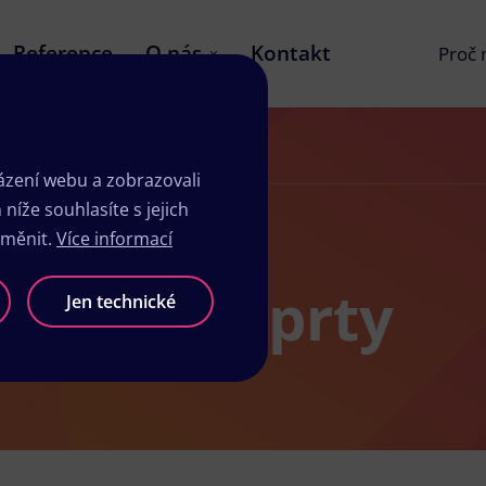
Reference
O nás
Kontakt
Proč
zení webu a zobrazovali
íže souhlasíte s jejich
změnit.
Více informací
sk Postoloprty
Jen technické