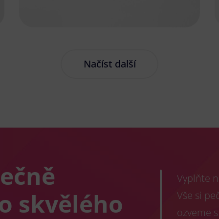
Načíst další
lečně
Vyplňte n
co skvělého
Vše si pe
ozveme s