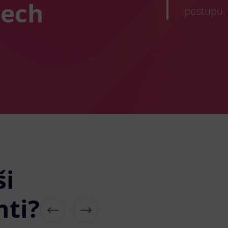
tech
postupu.
ši
nti?