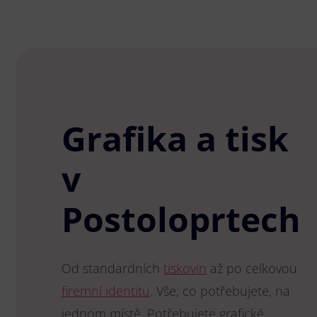
Grafika a tisk
v
Postoloprtech
Od standardních
tiskovin
až po celkovou
firemní identitu
. Vše, co potřebujete, na
jednom místě. Potřebujete grafické