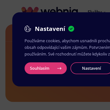
Služby
Nastavení
Grafika a tisk Postoloprty
Používáme cookies, abychom usnadnili prochá
obsah odpovídající vašim zájmům. Potvrzením n
používáním. Své rozhodnutí můžete kdykoliv 
Grafika a ti
Souhlasím
Nastavení