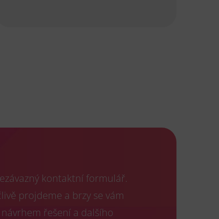
ezávazný kontaktní formulář.
člivě projdeme a brzy se vám
 návrhem řešení a dalšího