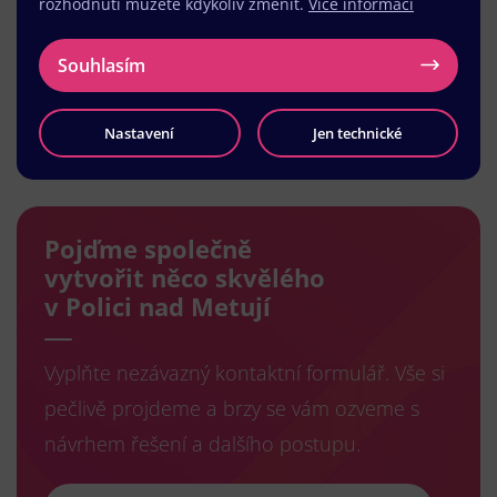
rozhodnutí můžete kdykoliv změnit.
Více informací
Souhlasím
Nastavení
Jen technické
Načíst další
Pojďme společně
vytvořit něco skvělého
v Polici nad Metují
Vyplňte nezávazný kontaktní formulář. Vše si
pečlivě projdeme a brzy se vám ozveme s
návrhem řešení a dalšího postupu.