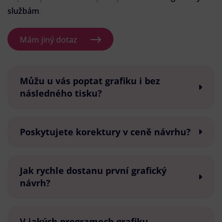
službám
.
Mám jiný dotaz
Můžu u vás poptat grafiku i bez
následného tisku?
Poskytujete korektury v ceně návrhu?
Jak rychle dostanu první grafický
návrh?
V jakých programech grafiku