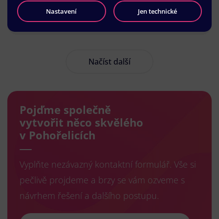
Nastavení
Jen technické
Načíst další
Pojďme společně
vytvořit něco skvělého
v Pohořelicích
Vyplňte nezávazný kontaktní formulář. Vše si
pečlivě projdeme a brzy se vám ozveme s
návrhem řešení a dalšího postupu.