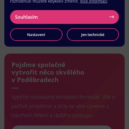
rozhodnutí můžete kdykoliv změnit.
Více informací
Souhlasím
Nastavení
Jen technické
Načíst další
Pojďme společně
vytvořit něco skvělého
v Poděbradech
Vyplňte nezávazný kontaktní formulář. Vše si
pečlivě projdeme a brzy se vám ozveme s
návrhem řešení a dalšího postupu.