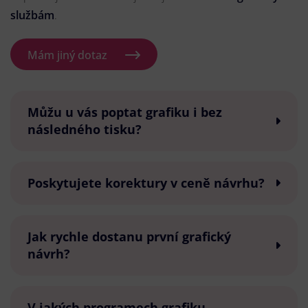
službám
.
Mám jiný dotaz
Můžu u vás poptat grafiku i bez
následného tisku?
Poskytujete korektury v ceně návrhu?
Jak rychle dostanu první grafický
návrh?
V jakých programech grafiku