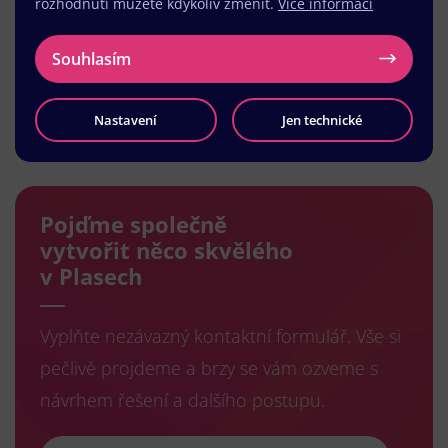
rozhodnutí můžete kdykoliv změnit.
Více informací
Souhlasím
Nastavení
Jen technické
Načíst další
Pojďme společně
vytvořit něco skvělého
v Plasech
Vyplňte nezávazný kontaktní formulář. Vše si
pečlivě projdeme a brzy se vám ozveme s
návrhem řešení a dalšího postupu.