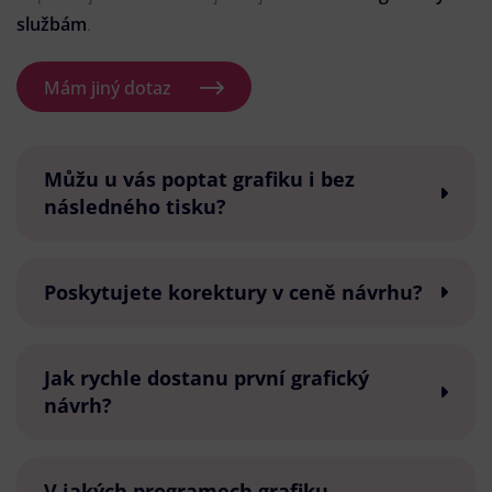
službám
.
Mám jiný dotaz
Můžu u vás poptat grafiku i bez
následného tisku?
Poskytujete korektury v ceně návrhu?
Jak rychle dostanu první grafický
návrh?
V jakých programech grafiku