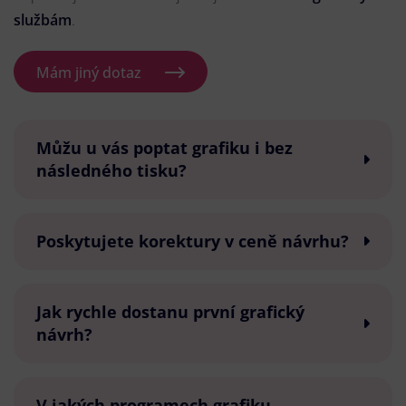
službám
.
Mám jiný dotaz
Můžu u vás poptat grafiku i bez
následného tisku?
Poskytujete korektury v ceně návrhu?
Jak rychle dostanu první grafický
návrh?
V jakých programech grafiku