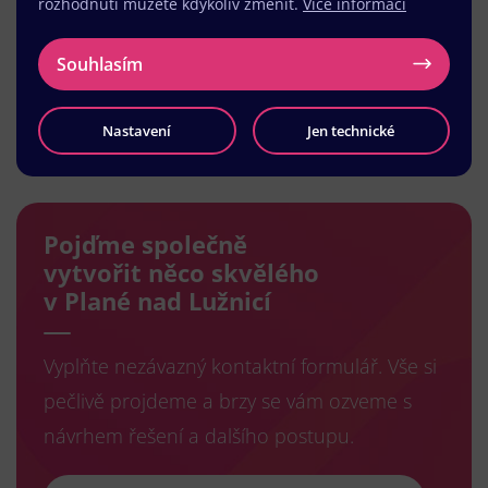
rozhodnutí můžete kdykoliv změnit.
Více informací
Souhlasím
Nastavení
Jen technické
Načíst další
Pojďme společně
vytvořit něco skvělého
v Plané nad Lužnicí
Vyplňte nezávazný kontaktní formulář. Vše si
pečlivě projdeme a brzy se vám ozveme s
návrhem řešení a dalšího postupu.